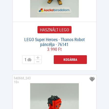
HASZNÁLT LEGO
LEGO Super Heroes - Thanos Robot
páncélja - 76141
3.990 Ft
KOSÁRBA
h40668_243
10+