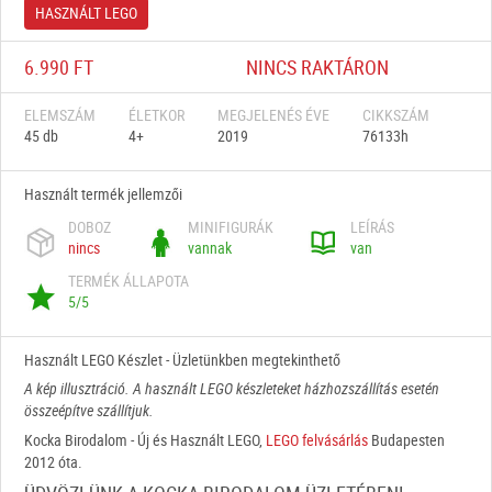
HASZNÁLT LEGO
6.990 FT
NINCS RAKTÁRON
ELEMSZÁM
ÉLETKOR
MEGJELENÉS ÉVE
CIKKSZÁM
45 db
4+
2019
76133h
Használt termék jellemzői
DOBOZ
MINIFIGURÁK
LEÍRÁS
nincs
vannak
van
TERMÉK ÁLLAPOTA
5/5
Használt LEGO Készlet - Üzletünkben megtekinthető
A kép illusztráció. A használt LEGO készleteket házhozszállítás esetén
összeépítve szállítjuk.
Kocka Birodalom - Új és Használt LEGO,
LEGO felvásárlás
Budapesten
2012 óta.