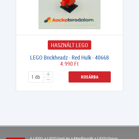
HASZNÁLT LEGO
LEGO Brickheadz - Red Hulk - 40668
4.990 Ft
KOSÁRBA
A LEGO, a LEGO logó és a Minifigurák a LEGO Group