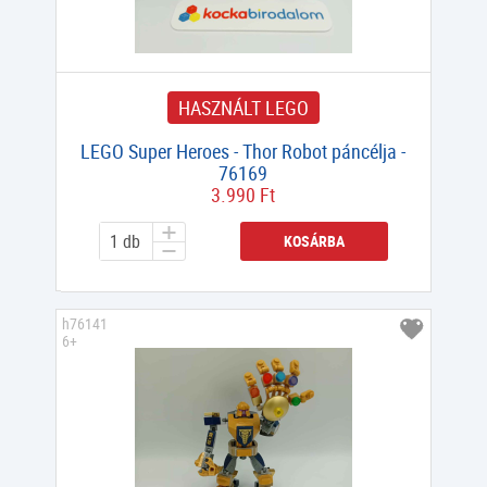
HASZNÁLT LEGO
LEGO Super Heroes - Thor Robot páncélja -
76169
3.990 Ft
KOSÁRBA
h76141
6+