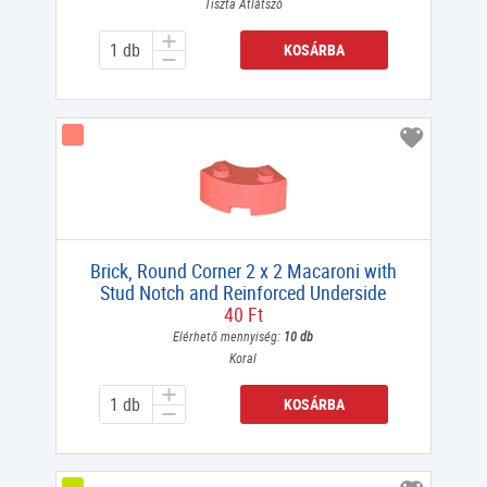
Tiszta Átlátszó
KOSÁRBA
Brick, Round Corner 2 x 2 Macaroni with
Stud Notch and Reinforced Underside
40 Ft
Elérhető mennyiség:
10 db
Koral
KOSÁRBA