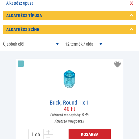
Alkatrész típusa
ALKATRÉSZ TÍPUSA
ALKATRÉSZ SZÍNE
Újabbak elöl
12 termék / oldal
Brick, Round 1 x 1
40 Ft
Elérhető mennyiség:
5 db
Átlátszó Világoskék
KOSÁRBA