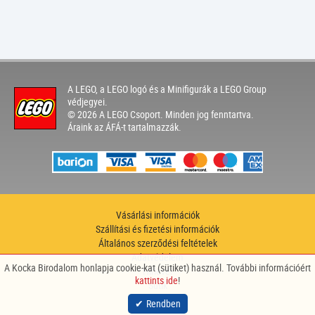
A LEGO, a LEGO logó és a Minifigurák a LEGO Group
védjegyei.
© 2026 A LEGO Csoport. Minden jog fenntartva.
Áraink az ÁFÁ-t tartalmazzák.
Vásárlási információk
Szállítási és fizetési információk
Általános szerződési feltételek
Adatvédelem
A Kocka Birodalom honlapja cookie-kat (sütiket) használ. További információért
Hírlevél
kattints ide
!
Sütik
site by
nitestyle
Rendben