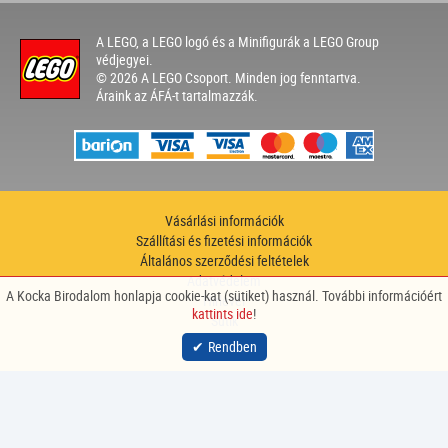
A LEGO, a LEGO logó és a Minifigurák a LEGO Group
védjegyei.
© 2026 A LEGO Csoport. Minden jog fenntartva.
Áraink az ÁFÁ-t tartalmazzák.
Vásárlási információk
Szállítási és fizetési információk
Általános szerződési feltételek
Adatvédelem
A Kocka Birodalom honlapja cookie-kat (sütiket) használ. További információért
Hírlevél
kattints ide
!
Sütik
site by
nitestyle
Rendben