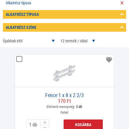
Alkatrész típusa
ALKATRÉSZ TÍPUSA
ALKATRÉSZ SZÍNE
Újabbak elöl
12 termék / oldal
Fence 1 x 8 x 2 2/3
170 Ft
Elérhető mennyiség:
5 db
Fehér
KOSÁRBA