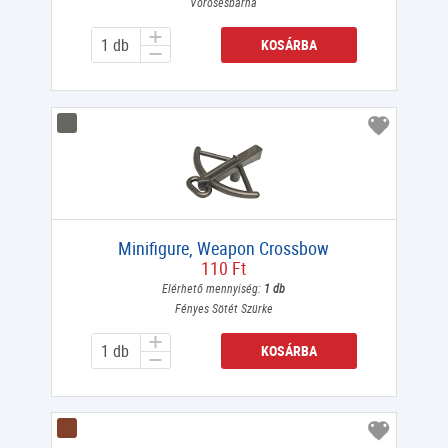
Vörösesbarna
KOSÁRBA
Minifigure, Weapon Crossbow
110 Ft
Elérhető mennyiség:
1 db
Fényes Sötét Szürke
KOSÁRBA