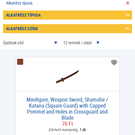
Alkatrész típusa
ALKATRÉSZ TÍPUSA
ALKATRÉSZ SZÍNE
Újabbak elöl
12 termék / oldal
Minifigure, Weapon Sword, Shamshir /
Katana (Square Guard) with Capped
Pommel and Holes in Crossguard and
Blade
70 Ft
Elérhető mennyiség:
1 db