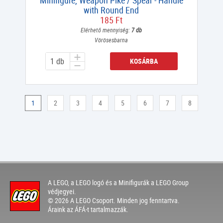
Minifigure, Weapon Pike / Spear - Handle
with Round End
185 Ft
Elérhető mennyiség:
7 db
Vörösesbarna
KOSÁRBA
1
2
3
4
5
6
7
8
A LEGO, a LEGO logó és a Minifigurák a LEGO Group
védjegyei.
© 2026 A LEGO Csoport. Minden jog fenntartva.
Áraink az ÁFÁ-t tartalmazzák.