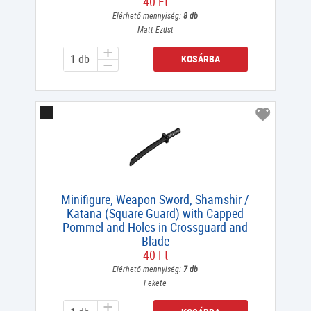
40 Ft
Elérhető mennyiség:
8 db
Matt Ezüst
KOSÁRBA
Minifigure, Weapon Sword, Shamshir /
Katana (Square Guard) with Capped
Pommel and Holes in Crossguard and
Blade
40 Ft
Elérhető mennyiség:
7 db
Fekete