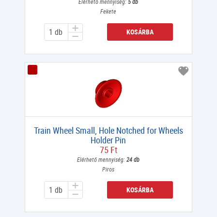
Elérhető mennyiség:
5 db
Fekete
KOSÁRBA
Train Wheel Small, Hole Notched for Wheels
Holder Pin
75 Ft
Elérhető mennyiség:
24 db
Piros
KOSÁRBA