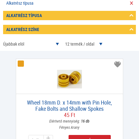
Alkatrész típusa
ALKATRÉSZ TÍPUSA
ALKATRÉSZ SZÍNE
Újabbak elöl
12 termék / oldal
Wheel 18mm D. x 14mm with Pin Hole,
Fake Bolts and Shallow Spokes
45 Ft
Elérhető mennyiség:
16 db
Fényes Arany