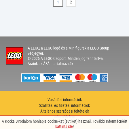
1
2
A LEGO, a LEGO logó és a Minifigurák a LEGO Group
védjegyei.
© 2026 A LEGO Csoport. Minden jog fenntartva.
Áraink az ÁFÁ-t tartalmazzák.
Vásárlási információk
Szállítási és fizetési információk
Általános szerződési feltételek
Adatvédelem
A Kocka Birodalom honlapja cookie-kat (sütiket) használ. További információért
Hírlevél
kattints ide
!
Sütik