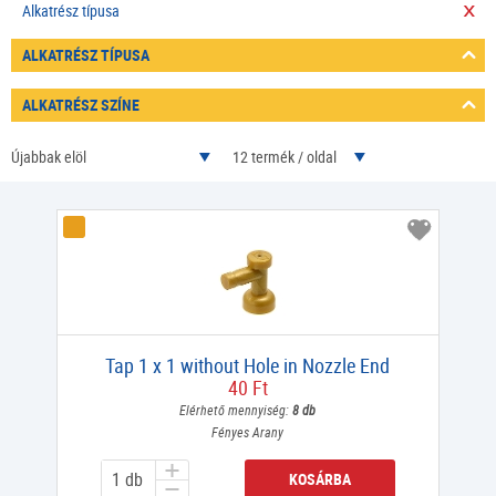
Alkatrész típusa
ALKATRÉSZ TÍPUSA
ALKATRÉSZ SZÍNE
Újabbak elöl
12 termék / oldal
Tap 1 x 1 without Hole in Nozzle End
40 Ft
Elérhető mennyiség:
8 db
Fényes Arany
KOSÁRBA