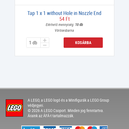
Tap 1 x 1 without Hole in Nozzle End
54 Ft
Elérhető mennyiség:
10 db
Vörösesbarna
KOSÁRBA
A LEGO, a LEGO logó és a Minifigurák a LEGO Group
védjegyei.
© 2026 A LEGO Csoport. Minden jog fenntartva.
Áraink az ÁFÁ-t tartalmazzák.