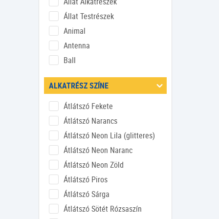
Állat Alkatrészek
Állat Testrészek
Animal
Antenna
Ball
Baseplate
ALKATRÉSZ SZÍNE
Bionicle
Boltív
Átlátszó Fekete
Brick
Átlátszó Narancs
Csap
Átlátszó Neon Lila (glitteres)
Csempe
Átlátszó Neon Naranc
Csempe Kerek
Átlátszó Neon Zöld
Csempe Mintás
Átlátszó Piros
Csempe Mintás Kerek
Átlátszó Sárga
Csempe Mintás Módosított
Átlátszó Sötét Rózsaszín