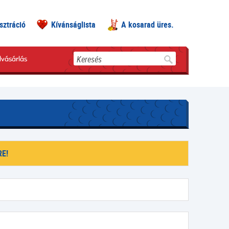
sztráció
Kívánságlista
A kosarad üres.
Keresés
lvásárlás
E!