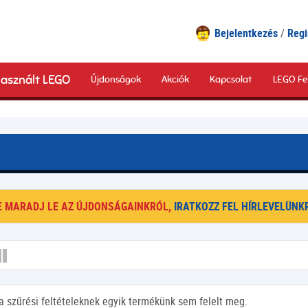
Bejelentkezés
Regi
asznált LEGO
Újdonságok
Akciók
Kapcsolat
LEGO Fe
E MARADJ LE AZ ÚJDONSÁGAINKRÓL,
IRATKOZZ FEL HÍRLEVELÜNKR
a szűrési feltételeknek egyik termékünk sem felelt meg.