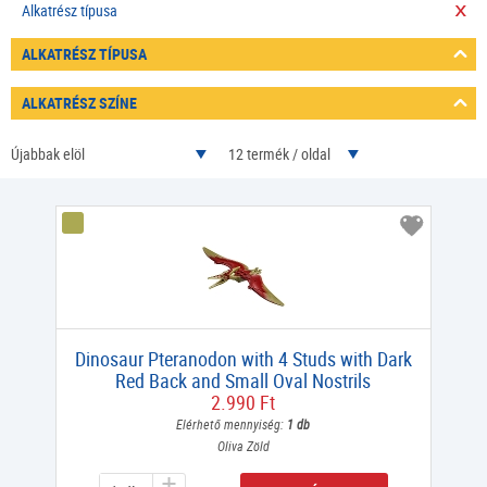
Alkatrész típusa
ALKATRÉSZ TÍPUSA
ALKATRÉSZ SZÍNE
Újabbak elöl
12 termék / oldal
Dinosaur Pteranodon with 4 Studs with Dark
Red Back and Small Oval Nostrils
2.990 Ft
Elérhető mennyiség:
1 db
Oliva Zöld