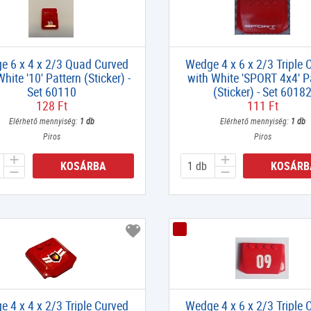
e 6 x 4 x 2/3 Quad Curved
Wedge 4 x 6 x 2/3 Triple 
hite '10' Pattern (Sticker) -
with White 'SPORT 4x4' P
Set 60110
(Sticker) - Set 6018
128 Ft
111 Ft
Elérhető mennyiség:
1 db
Elérhető mennyiség:
1 db
Piros
Piros
KOSÁRBA
KOSÁRB
 4 x 4 x 2/3 Triple Curved
Wedge 4 x 6 x 2/3 Triple 