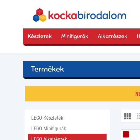
Készletek
Minifigurák
Alkatrészek
H
Termékek
N
LEGO Készletek
LEGO Minifigurák
LEGO Alkatrészek