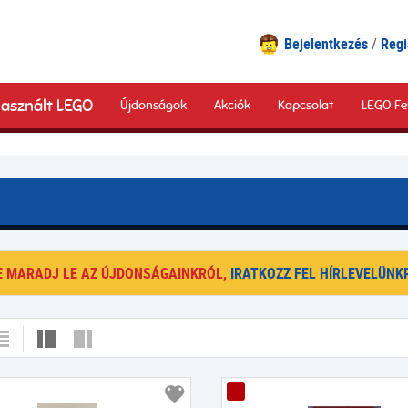
Bejelentkezés
Regi
asznált LEGO
Újdonságok
Akciók
Kapcsolat
LEGO Fe
E MARADJ LE AZ ÚJDONSÁGAINKRÓL,
IRATKOZZ FEL HÍRLEVELÜNKR