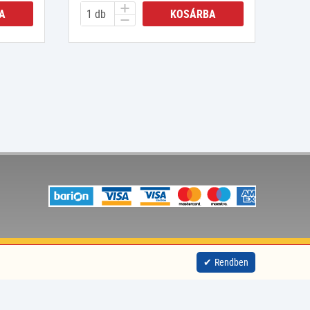
A
KOSÁRBA
site by
nitestyle
Rendben