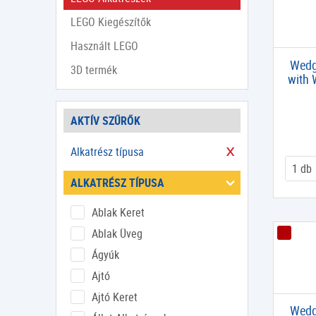
LEGO Kiegészítők
Használt LEGO
Wedg
3D termék
with W
AKTÍV SZŰRŐK
Alkatrész típusa
ALKATRÉSZ TÍPUSA
Ablak Keret
Ablak Üveg
Ágyúk
Ajtó
Ajtó Keret
Wedge