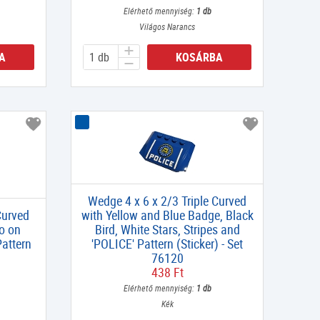
Elérhető mennyiség:
1 db
Világos Narancs
A
KOSÁRBA
Wedge 4 x 6 x 2/3 Triple Curved
Curved
with Yellow and Blue Badge, Black
go on
Bird, White Stars, Stripes and
attern
'POLICE' Pattern (Sticker) - Set
6
76120
438 Ft
Elérhető mennyiség:
1 db
Kék