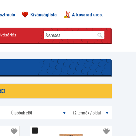
sztráció
Kívánságlista
A kosarad üres.
Keresés
lvásárlás
E!
Újabbak elöl
12 termék / oldal