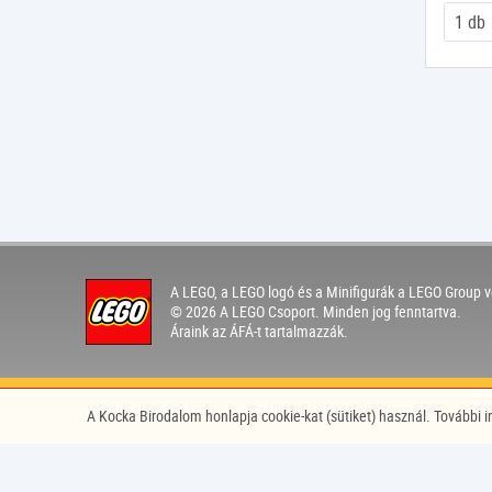
Jármű Sárhányó
Fényes Sötét Szürke
Kampó
Flat Dark Gold
Kerék
Homokszín
Kerek Kocka
Kék
Kerek Lapos Elemek
Koral
Kerítés
Közép Azúr
Kocka
Közép Levendula
Kövek
Közép Nugát
Kúp
Középkék
A LEGO, a LEGO logó és a Minifigurák a LEGO Group v
Lánc
Levendula
© 2026 A LEGO Csoport. Minden jog fenntartva.
Áraink az ÁFÁ-t tartalmazzák.
Lapos Elemek
Light Gray
LEGO Fabuland
Light Green
LEGO Friends
Light Orange
Vásárlási információk
Szállítási és fizetési információk
Ál
A Kocka Birodalom honlapja cookie-kat (sütiket) használ. További 
LEGO Hero Factory
Light Purple
Lépcső
Lime