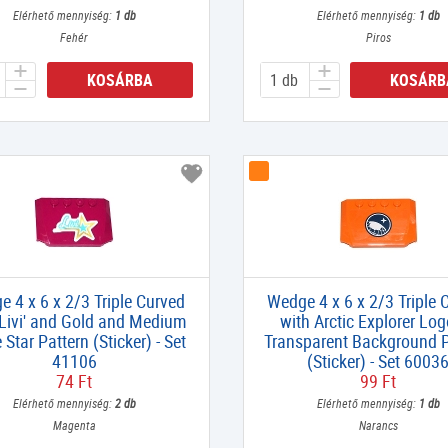
Elérhető mennyiség:
1 db
Elérhető mennyiség:
1 db
Fehér
Piros
KOSÁRBA
KOSÁRB
 4 x 6 x 2/3 Triple Curved
Wedge 4 x 6 x 2/3 Triple 
'Livi' and Gold and Medium
with Arctic Explorer Lo
 Star Pattern (Sticker) - Set
Transparent Background P
41106
(Sticker) - Set 6003
74 Ft
99 Ft
Elérhető mennyiség:
2 db
Elérhető mennyiség:
1 db
Magenta
Narancs