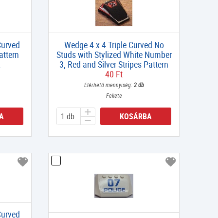
Curved
Wedge 4 x 4 Triple Curved No
attern
Studs with Stylized White Number
2
3, Red and Silver Stripes Pattern
40 Ft
Elérhető mennyiség:
2 db
Fekete
A
KOSÁRBA
Curved