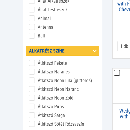
Állat Alkatrészek
with 
Chevr
Állat Testrészek
Animal
Antenna
Ball
Baseplate
ALKATRÉSZ SZÍNE
Bionicle
Boltív
Átlátszó Fekete
Brick
Átlátszó Narancs
Csap
Átlátszó Neon Lila (glitteres)
Csempe
Átlátszó Neon Naranc
Csempe Kerek
Átlátszó Neon Zöld
Csempe Mintás
Átlátszó Piros
Wedge
Csempe Mintás Kerek
Átlátszó Sárga
with 
Csempe Mintás Módosított
Átlátszó Sötét Rózsaszín