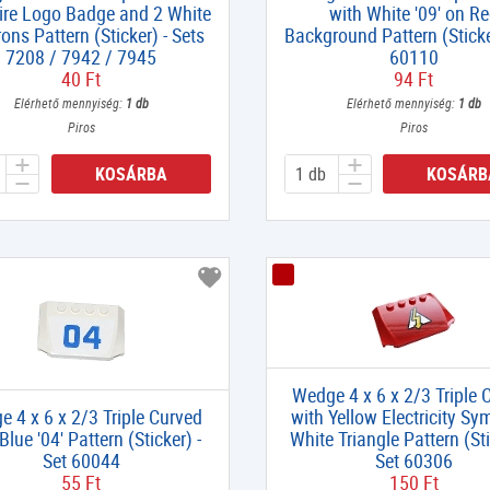
Fire Logo Badge and 2 White
with White '09' on R
ons Pattern (Sticker) - Sets
Background Pattern (Sticker
7208 / 7942 / 7945
60110
40 Ft
94 Ft
Elérhető mennyiség:
1 db
Elérhető mennyiség:
1 db
Piros
Piros
KOSÁRBA
KOSÁRB
Wedge 4 x 6 x 2/3 Triple 
 4 x 6 x 2/3 Triple Curved
with Yellow Electricity Sy
Blue '04' Pattern (Sticker) -
White Triangle Pattern (Sti
Set 60044
Set 60306
55 Ft
150 Ft