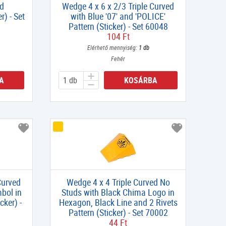
ed
Wedge 4 x 6 x 2/3 Triple Curved
) - Set
with Blue '07' and 'POLICE'
Pattern (Sticker) - Set 60048
104 Ft
Elérhető mennyiség:
1 db
Fehér
A
KOSÁRBA
Curved
Wedge 4 x 4 Triple Curved No
mbol in
Studs with Black Chima Logo in
cker) -
Hexagon, Black Line and 2 Rivets
Pattern (Sticker) - Set 70002
44 Ft