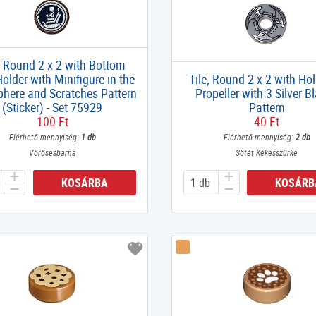
, Round 2 x 2 with Bottom
older with Minifigure in the
Tile, Round 2 x 2 with Hol
here and Scratches Pattern
Propeller with 3 Silver B
(Sticker) - Set 75929
Pattern
100 Ft
40 Ft
Elérhető mennyiség:
1 db
Elérhető mennyiség:
2 db
Vörösesbarna
Sötét Kékesszürke
KOSÁRBA
KOSÁRB