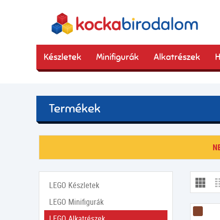
Készletek
Minifigurák
Alkatrészek
H
Termékek
N
LEGO Készletek
LEGO Minifigurák
LEGO Alkatrészek