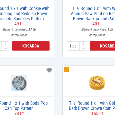
Round 1 x 1 with Cookie with
Tile, Round 1 x 1 with W
rosting and Reddish Brown
Animal Paw Print on Re
colate Sprinkles Pattern
Brown Background Pat
49 Ft
40 Ft
Elérhető mennyiség:
17 db
Elérhető mennyiség:
8 db
Közép Nugát
Közép Nugát
KOSÁRBA
KOSÁRB
 Round 1 x 1 with Soda Pop
Tile, Round 1 x 1 with Go
Can Top Pattern
Dark Brown Crown Coin P
78 Ft
155 Ft