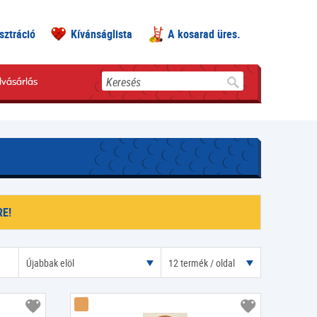
sztráció
Kívánságlista
A kosarad üres.
Keresés
lvásárlás
E!
Újabbak elöl
12 termék / oldal