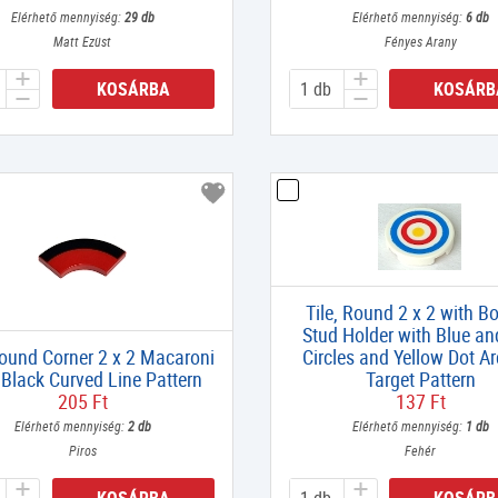
Elérhető mennyiség:
29 db
Elérhető mennyiség:
6 db
Matt Ezüst
Fényes Arany
KOSÁRBA
KOSÁRB
Tile, Round 2 x 2 with B
Stud Holder with Blue a
Round Corner 2 x 2 Macaroni
Circles and Yellow Dot A
 Black Curved Line Pattern
Target Pattern
205 Ft
137 Ft
Elérhető mennyiség:
2 db
Elérhető mennyiség:
1 db
Piros
Fehér