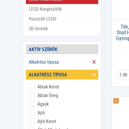
LEGO Kiegészítők
Használt LEGO
Tile
3D termék
Stud H
Gyrosp
AKTÍV SZŰRŐK
Alkatrész típusa
ALKATRÉSZ TÍPUSA
Ablak Keret
Ablak Üveg
Ágyúk
Ajtó
Ajtó Keret