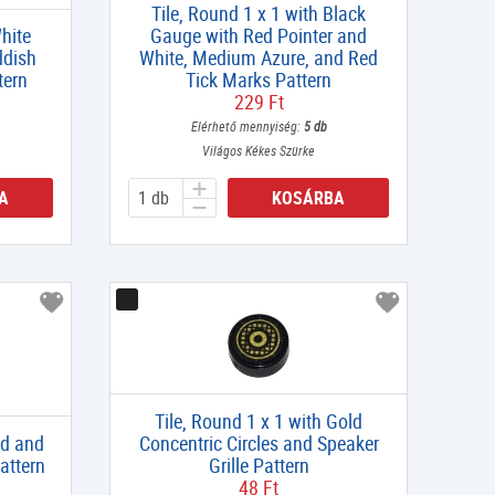
Tile, Round 1 x 1 with Black
hite
Gauge with Red Pointer and
ddish
White, Medium Azure, and Red
tern
Tick Marks Pattern
229 Ft
Elérhető mennyiség:
5 db
Világos Kékes Szürke
A
KOSÁRBA
Tile, Round 1 x 1 with Gold
ld and
Concentric Circles and Speaker
attern
Grille Pattern
48 Ft