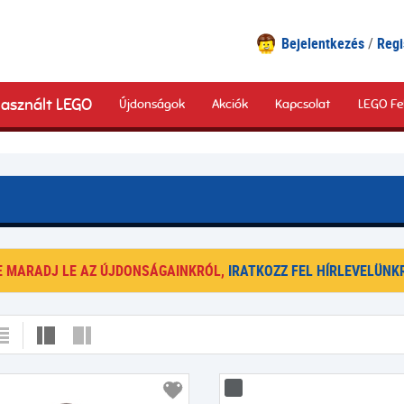
Bejelentkezés
Regi
asznált LEGO
Újdonságok
Akciók
Kapcsolat
LEGO Fe
E MARADJ LE AZ ÚJDONSÁGAINKRÓL,
IRATKOZZ FEL HÍRLEVELÜNKR