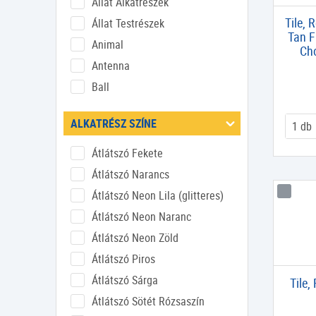
Állat Alkatrészek
Tile, 
Állat Testrészek
Tan F
Animal
Cho
Antenna
Ball
Baseplate
ALKATRÉSZ SZÍNE
Bionicle
Boltív
Átlátszó Fekete
Brick
Átlátszó Narancs
Csap
Átlátszó Neon Lila (glitteres)
Csempe
Átlátszó Neon Naranc
Csempe Kerek
Átlátszó Neon Zöld
Csempe Mintás
Átlátszó Piros
Csempe Mintás Kerek
Átlátszó Sárga
Tile,
Csempe Mintás Módosított
Átlátszó Sötét Rózsaszín