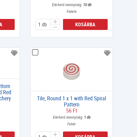
Elérhető mennyiség:
10 db
Fekete
A
KOSÁRBA
ottom
nd Red
rchery
Tile, Round 1 x 1 with Red Spiral
Pattern
56 Ft
Elérhető mennyiség:
1 db
Fehér