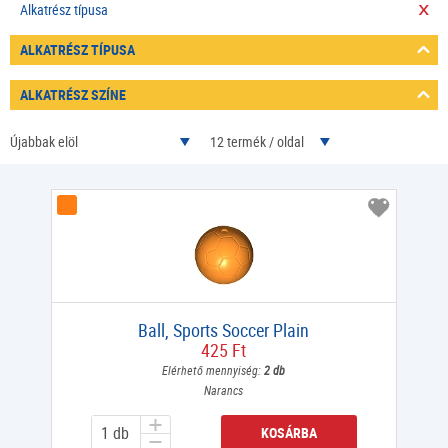
Alkatrész típusa
ALKATRÉSZ TÍPUSA
ALKATRÉSZ SZÍNE
Újabbak elöl
12 termék / oldal
Ball, Sports Soccer Plain
425 Ft
Elérhető mennyiség:
2 db
Narancs
KOSÁRBA