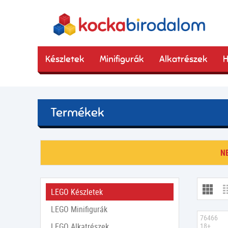
Készletek
Minifigurák
Alkatrészek
H
Termékek
N
LEGO Készletek
LEGO Minifigurák
76466
LEGO Alkatrészek
18+