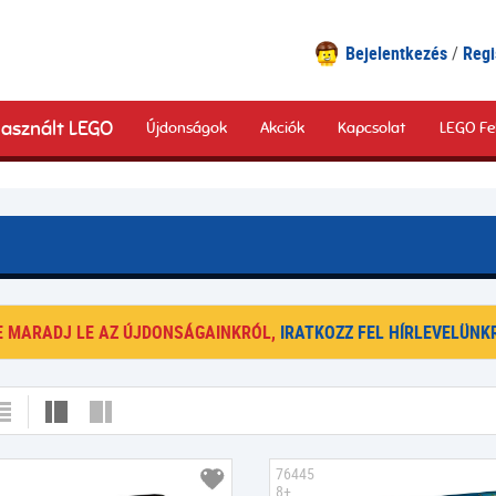
Bejelentkezés
Regi
asznált LEGO
Újdonságok
Akciók
Kapcsolat
LEGO Fe
E MARADJ LE AZ ÚJDONSÁGAINKRÓL,
IRATKOZZ FEL HÍRLEVELÜNKR
76445
8+