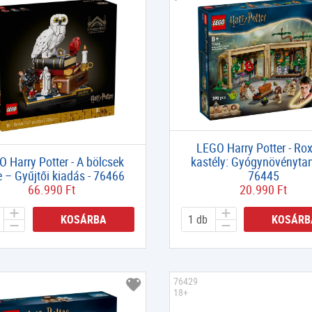
LEGO Harry Potter - Rox
 Harry Potter - A bölcsek
kastély: Gyógynövénytan
 – Gyűjtői kiadás - 76466
76445
66.990 Ft
20.990 Ft
KOSÁRBA
KOSÁRB
76429
18+