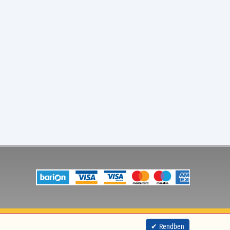
site by
nitestyle
Rendben