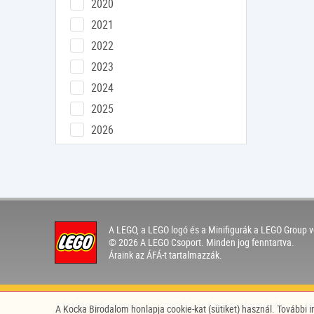
2020
2021
2022
2023
2024
2025
2026
A LEGO, a LEGO logó és a Minifigurák a LEGO Group v
© 2026 A LEGO Csoport. Minden jog fenntartva.
Áraink az ÁFÁ-t tartalmazzák.
Vásárlási információk
Szállítási és fizetési információk
Ál
A Kocka Birodalom honlapja cookie-kat (sütiket) használ. További 