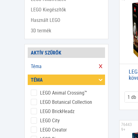
LEGO Kiegészítők
Használt LEGO
3D termék
AKTÍV SZŰRŐK
Téma
LEGO
köve
TÉMA
LEGO Animal Crossing™
LEGO Botanical Collection
LEGO BrickHeadz
LEGO City
76443
LEGO Creator
9+