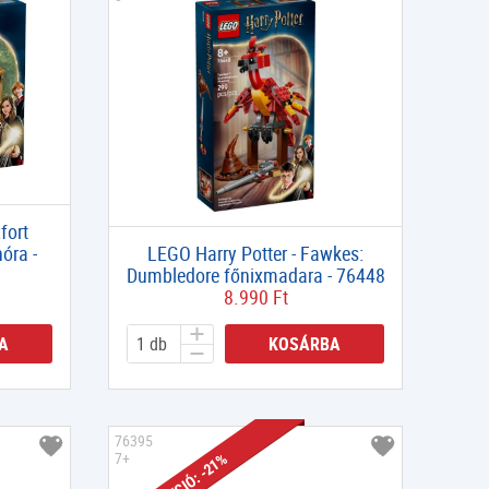
fort
óra -
LEGO Harry Potter - Fawkes:
Dumbledore főnixmadara - 76448
8.990 Ft
A
KOSÁRBA
76395
7+
AKCIÓ: -21%