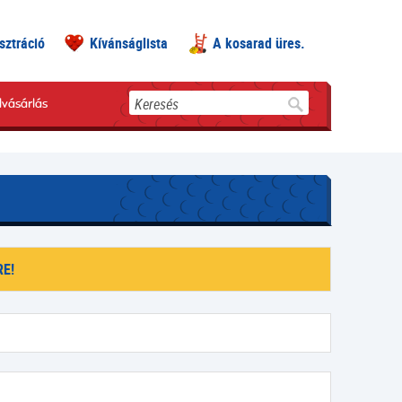
sztráció
Kívánságlista
A kosarad üres.
Keresés
lvásárlás
E!