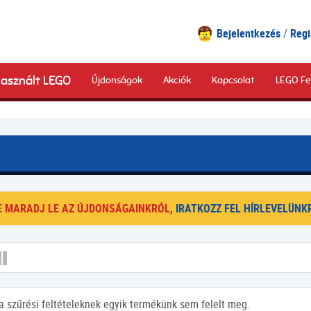
Bejelentkezés
Regi
asznált LEGO
Újdonságok
Akciók
Kapcsolat
LEGO Fe
E MARADJ LE AZ ÚJDONSÁGAINKRÓL,
IRATKOZZ FEL HÍRLEVELÜNKR
a szűrési feltételeknek egyik termékünk sem felelt meg.