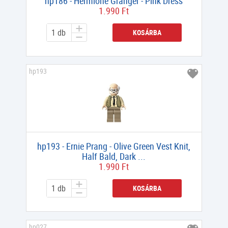
hp186 - Hermione Granger - Pink Dress
1.990 Ft
KOSÁRBA
hp193
hp193 - Ernie Prang - Olive Green Vest Knit,
Half Bald, Dark ...
1.990 Ft
KOSÁRBA
hp027