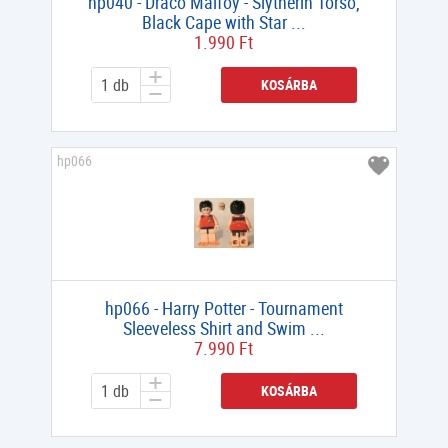
hp040 - Draco Malfoy - Slytherin Torso,
Black Cape with Star ...
1.990 Ft
KOSÁRBA
hp066
hp066 - Harry Potter - Tournament
Sleeveless Shirt and Swim ...
7.990 Ft
KOSÁRBA