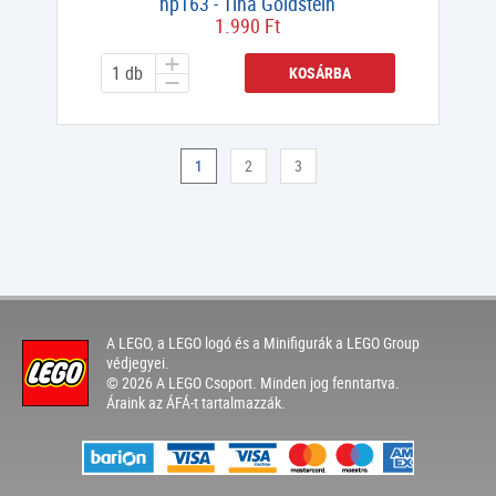
hp163 - Tina Goldstein
1.990 Ft
KOSÁRBA
1
2
3
A LEGO, a LEGO logó és a Minifigurák a LEGO Group
védjegyei.
© 2026 A LEGO Csoport. Minden jog fenntartva.
Áraink az ÁFÁ-t tartalmazzák.