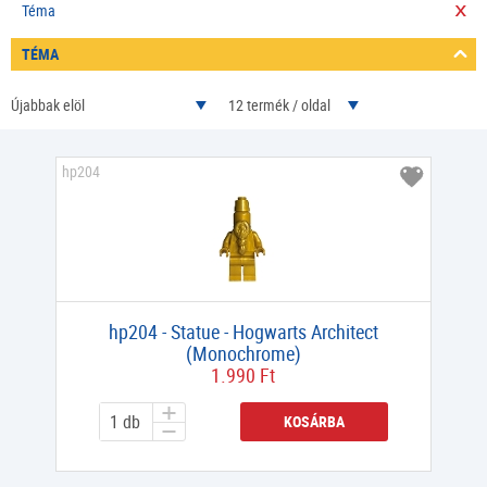
Téma
TÉMA
Újabbak elöl
12 termék / oldal
hp204
hp204 - Statue - Hogwarts Architect
(Monochrome)
1.990 Ft
KOSÁRBA