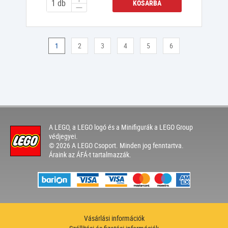
KOSÁRBA
1
2
3
4
5
6
A LEGO, a LEGO logó és a Minifigurák a LEGO Group
védjegyei.
© 2026 A LEGO Csoport. Minden jog fenntartva.
Áraink az ÁFÁ-t tartalmazzák.
Vásárlási információk