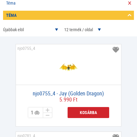
Téma
TÉMA
Újabbak elöl
12 termék / oldal
njo0755_4
njo0755_4 - Jay (Golden Dragon)
5.990 Ft
KOSÁRBA
njo0781_4