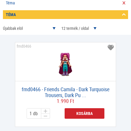
Téma
TÉMA
Újabbak elöl
12 termék / oldal
frnd0466
frnd0466 - Friends Camila - Dark Turquoise
Trousers, Dark Pu ...
1.990 Ft
KOSÁRBA