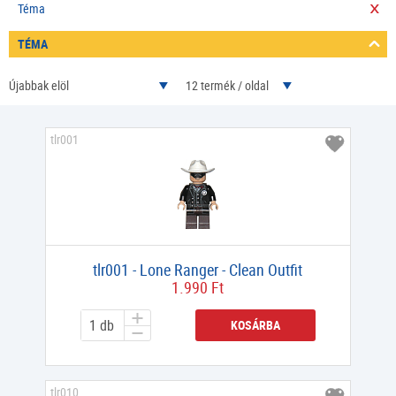
Téma
TÉMA
Újabbak elöl
12 termék / oldal
tlr001
tlr001 - Lone Ranger - Clean Outfit
1.990 Ft
KOSÁRBA
tlr010