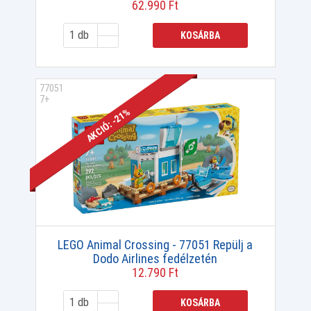
62.990 Ft
KOSÁRBA
77051
7+
AKCIÓ: -21%
LEGO Animal Crossing - 77051 Repülj a
Dodo Airlines fedélzetén
12.790 Ft
KOSÁRBA