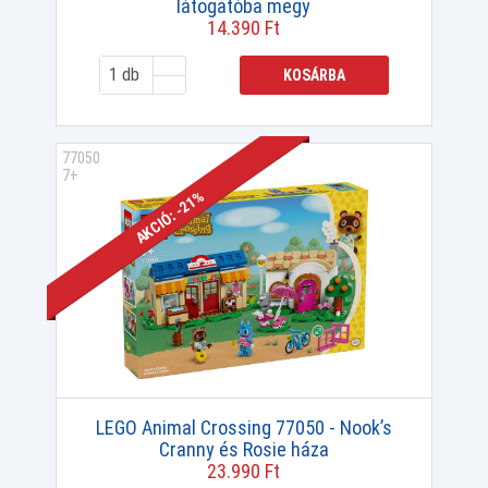
látogatóba megy
14.390 Ft
KOSÁRBA
77050
7+
AKCIÓ: -21%
LEGO Animal Crossing 77050 - Nook’s
Cranny és Rosie háza
23.990 Ft