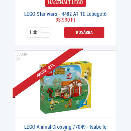
HASZNÁLT LEGO
LEGO Star wars - 4482 AT TE Lépegető
98.990 Ft
KOSÁRBA
77049
6+
AKCIÓ: -21%
LEGO Animal Crossing 77049 - Isabelle