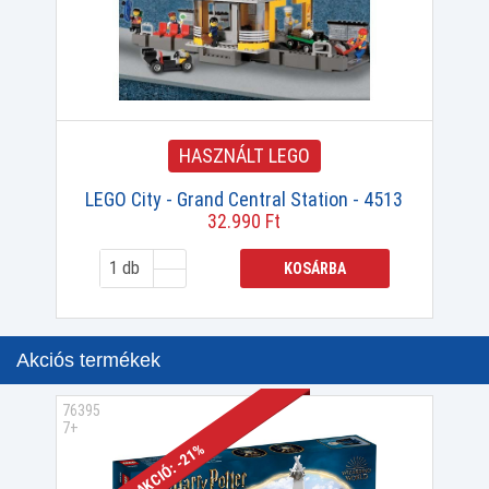
HASZNÁLT LEGO
LEGO City - Grand Central Station - 4513
32.990 Ft
KOSÁRBA
Akciós termékek
76395
7+
AKCIÓ: -21%