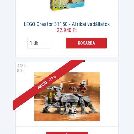
LEGO Creator 31150 - Afrikai vadállatok
22.940 Ft
KOSÁRBA
4482h
8-12
AKCIÓ: -11%