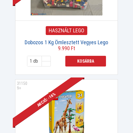
HASZNÁLT LEGO
Dobozos 1 Kg Ömlesztett Vegyes Lego
9.990 Ft
KOSÁRBA
31150
9+
AKCIÓ: -16%