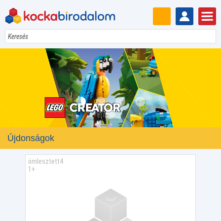
Keresés
Újdonságok
ömlesztett4
1+