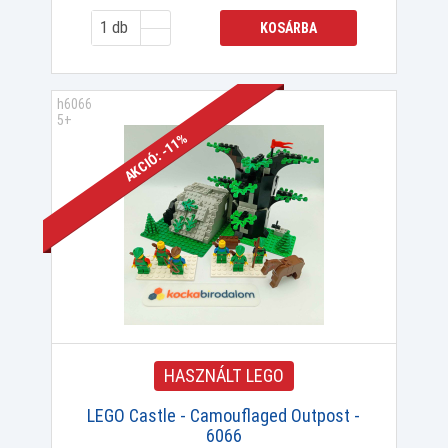
KOSÁRBA
h6066
5+
AKCIÓ: -11%
HASZNÁLT LEGO
LEGO Castle - Camouflaged Outpost -
6066