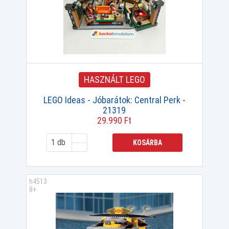
HASZNÁLT LEGO
LEGO Ideas - Jóbarátok: Central Perk -
21319
29.990 Ft
KOSÁRBA
h4513
8+