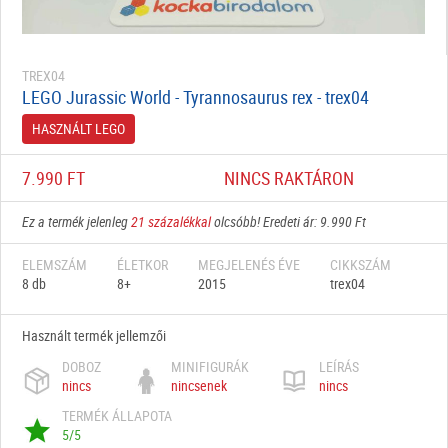
TREX04
LEGO Jurassic World - Tyrannosaurus rex - trex04
HASZNÁLT LEGO
7.990 FT
NINCS RAKTÁRON
Ez a termék jelenleg
21 százalékkal
olcsóbb! Eredeti ár: 9.990 Ft
ELEMSZÁM
ÉLETKOR
MEGJELENÉS ÉVE
CIKKSZÁM
8 db
8+
2015
trex04
Használt termék jellemzői
DOBOZ
MINIFIGURÁK
LEÍRÁS
nincs
nincsenek
nincs
TERMÉK ÁLLAPOTA
5/5