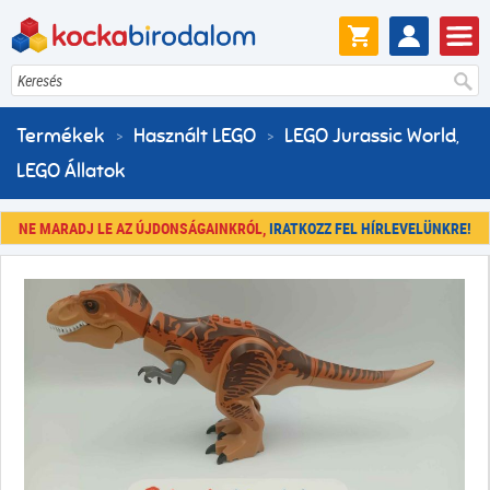
Keresés
Termékek
Használt LEGO
LEGO Jurassic World
,
LEGO Állatok
NE MARADJ LE AZ ÚJDONSÁGAINKRÓL,
IRATKOZZ FEL HÍRLEVELÜNKRE!