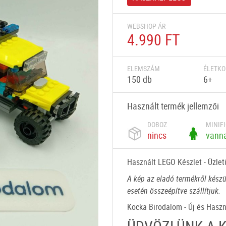
WEBSHOP ÁR
4.990 FT
ELEMSZÁM
ÉLETKO
150 db
6+
Használt termék jellemzői
DOBOZ
MINIF
nincs
vann
Használt LEGO Készlet - Üzle
A kép az eladó termékről készü
esetén összeépítve szállítjuk.
Kocka Birodalom - Új és Hasz