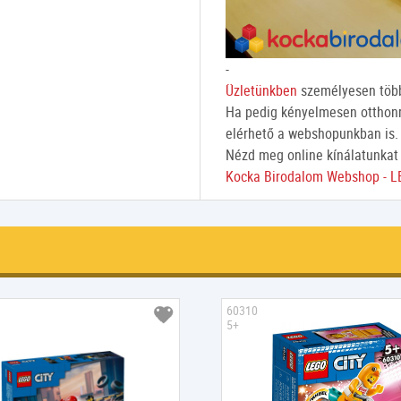
-
Üzletünkben
személyesen több
Ha pedig kényelmesen otthonró
elérhető a webshopunkban is.
Nézd meg online kínálatunkat
Kocka Birodalom Webshop - L
60310
5+