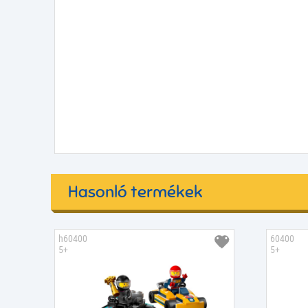
Hasonló termékek
h60400
60400
5+
5+