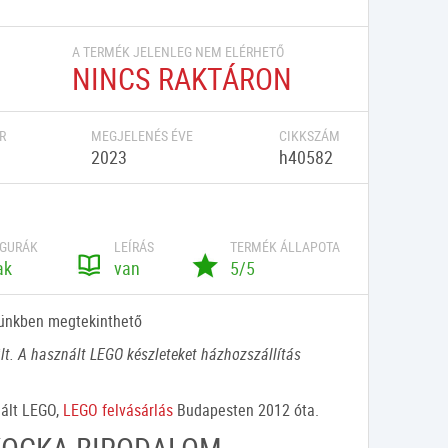
A TERMÉK JELENLEG NEM ELÉRHETŐ
NINCS RAKTÁRON
R
MEGJELENÉS ÉVE
CIKKSZÁM
2023
h40582
IGURÁK
LEÍRÁS
TERMÉK ÁLLAPOTA
ak
van
5/5
tünkben megtekinthető
lt. A használt LEGO készleteket házhozszállítás
nált LEGO,
LEGO felvásárlás
Budapesten 2012 óta.