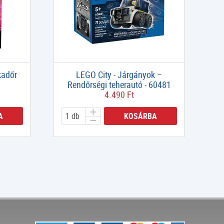
kadőr
LEGO City - Járgányok –
Rendőrségi teherautó - 60481
4.490 Ft
A
KOSÁRBA