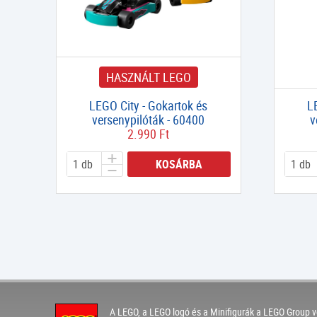
HASZNÁLT LEGO
LEGO City - Gokartok és
L
versenypilóták - 60400
v
2.990 Ft
KOSÁRBA
A LEGO, a LEGO logó és a Minifigurák a LEGO Group v