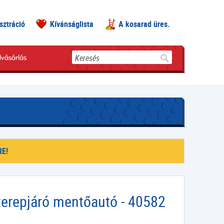
sztráció
Kívánságlista
A kosarad üres.
Keresés
lvásárlás
E!
 terepjáró mentőautó - 40582