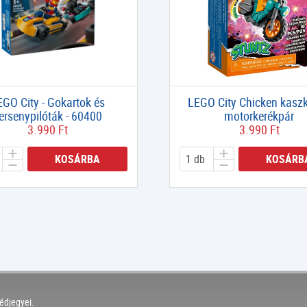
EGO City - Gokartok és
LEGO City Chicken kasz
ersenypilóták - 60400
motorkerékpár
3.990 Ft
3.990 Ft
KOSÁRBA
KOSÁRB
édjegyei.