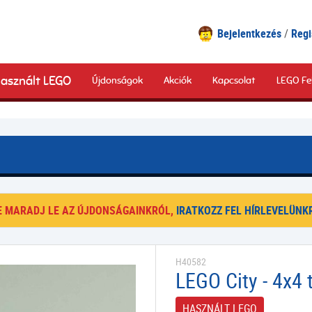
Bejelentkezés
Regi
asznált LEGO
Újdonságok
Akciók
Kapcsolat
LEGO Fe
E MARADJ LE AZ ÚJDONSÁGAINKRÓL,
IRATKOZZ FEL HÍRLEVELÜNKR
H40582
LEGO City - 4x4
HASZNÁLT LEGO