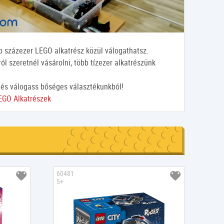
 százezer LEGO alkatrész közül válogathatsz.
l szeretnél vásárolni, több tízezer alkatrészünk
 és válogass bőséges választékunkból!
EGO Alkatrészek
60481
5+