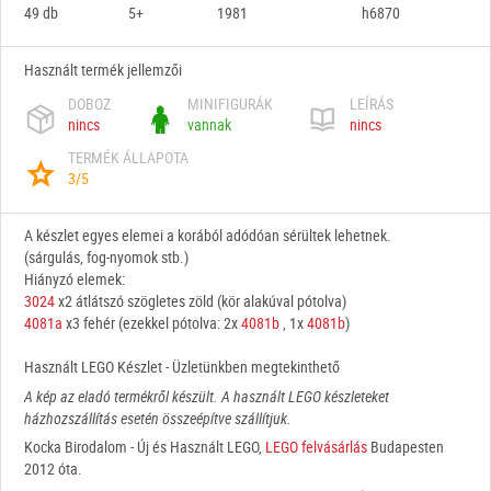
49 db
5+
1981
h6870
Használt termék jellemzői
DOBOZ
MINIFIGURÁK
LEÍRÁS
nincs
vannak
nincs
TERMÉK ÁLLAPOTA
3/5
A készlet egyes elemei a korából adódóan sérültek lehetnek.
(sárgulás, fog-nyomok stb.)
Hiányzó elemek:
3024
x2 átlátszó szögletes zöld (kör alakúval pótolva)
4081a
x3 fehér (ezekkel pótolva: 2x
4081b
, 1x
4081b
)
Használt LEGO Készlet - Üzletünkben megtekinthető
A kép az eladó termékről készült. A használt LEGO készleteket
házhozszállítás esetén összeépítve szállítjuk.
Kocka Birodalom - Új és Használt LEGO,
LEGO felvásárlás
Budapesten
2012 óta.