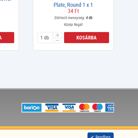
Plate, Round 1 x 1
34 Ft
Elérhető mennyiség:
4 db
Közép Nugát
A
KOSÁRBA
site by
nitestyle
Rendben