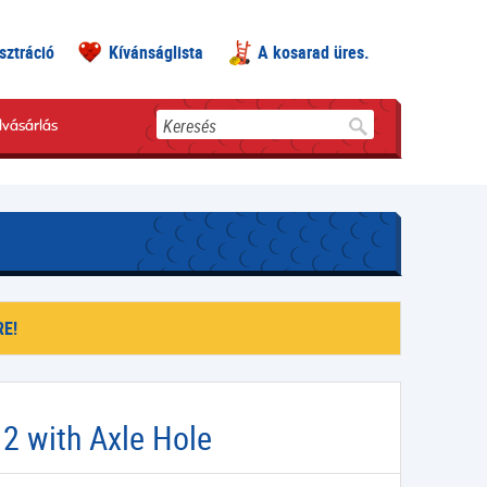
sztráció
Kívánságlista
A kosarad üres.
Keresés
lvásárlás
E!
 2 with Axle Hole