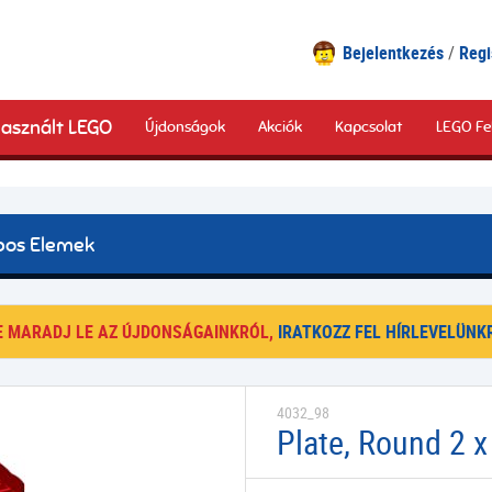
Bejelentkezés
Regi
asznált LEGO
Újdonságok
Akciók
Kapcsolat
LEGO Fe
pos Elemek
E MARADJ LE AZ ÚJDONSÁGAINKRÓL,
IRATKOZZ FEL HÍRLEVELÜNKR
4032_98
Plate, Round 2 x