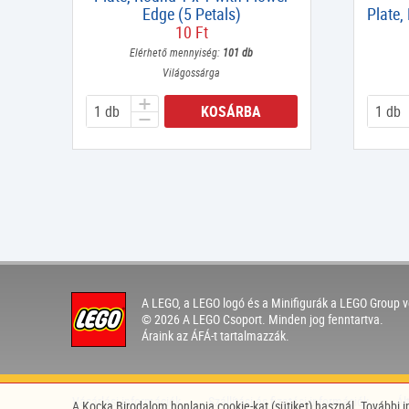
Edge (5 Petals)
Plate,
10 Ft
Elérhető mennyiség:
101 db
Világossárga
KOSÁRBA
A LEGO, a LEGO logó és a Minifigurák a LEGO Group v
© 2026 A LEGO Csoport. Minden jog fenntartva.
Áraink az ÁFÁ-t tartalmazzák.
Vásárlási információk
Szállítási és fizetési információk
Ál
A Kocka Birodalom honlapja cookie-kat (sütiket) használ. További 