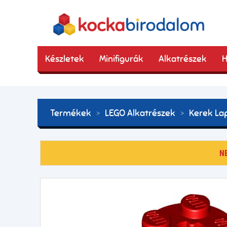
Készletek
Minifigurák
Alkatrészek
H
Termékek
LEGO Alkatrészek
Kerek La
N