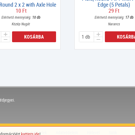
 Round 2 x 2 with Axle Hole
Edge (5 Petals)
10 Ft
29 Ft
Elérhető mennyiség:
10 db
Elérhető mennyiség:
17 db
Közép Nugát
Narancs
KOSÁRBA
KOSÁRB
édjegyei.
talános szerződési feltételek
Adatvédelem
Hírlevél
Sütik
információért
kattints ide
!