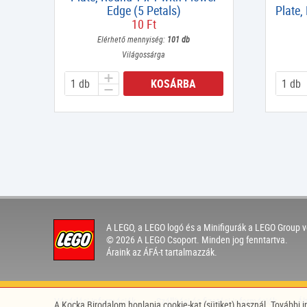
Edge (5 Petals)
Plate,
10 Ft
Elérhető mennyiség:
101 db
Világossárga
KOSÁRBA
A LEGO, a LEGO logó és a Minifigurák a LEGO Group v
© 2026 A LEGO Csoport. Minden jog fenntartva.
Áraink az ÁFÁ-t tartalmazzák.
Vásárlási információk
Szállítási és fizetési információk
Ál
A Kocka Birodalom honlapja cookie-kat (sütiket) használ. További 