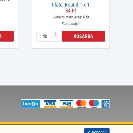
Plate, Round 1 x 1
34 Ft
Elérhető mennyiség:
4 db
Közép Nugát
A
KOSÁRBA
site by
nitestyle
Rendben