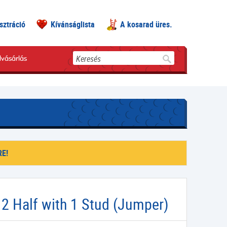
sztráció
Kívánságlista
A kosarad üres.
Keresés
lvásárlás
E!
 2 Half with 1 Stud (Jumper)