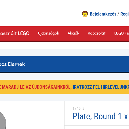
Bejelentkezés
Regi
asznált LEGO
Újdonságok
Akciók
Kapcsolat
LEGO Fe
pos Elemek
E MARADJ LE AZ ÚJDONSÁGAINKRÓL,
IRATKOZZ FEL HÍRLEVELÜNKR
1745_3
Plate, Round 1 x