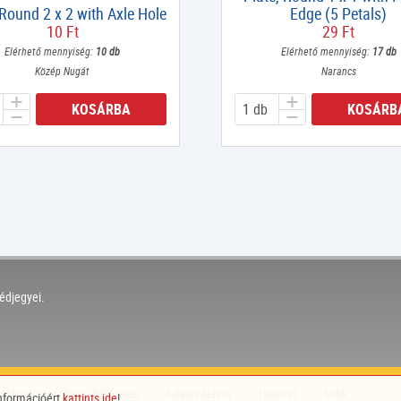
 Round 2 x 2 with Axle Hole
Edge (5 Petals)
10 Ft
29 Ft
Elérhető mennyiség:
10 db
Elérhető mennyiség:
17 db
Közép Nugát
Narancs
KOSÁRBA
KOSÁRB
édjegyei.
talános szerződési feltételek
Adatvédelem
Hírlevél
Sütik
információért
kattints ide
!