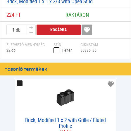
Brick, Modified 1 x 1 x 2/3 with Open Stud
224 FT
RAKTÁRON
KOSÁRBA
ELÉRHETŐ MENNYISÉG
SZÍN
CIKKSZÁM
22 db
Fehér
86996_36
Hasonló termékek
Brick, Modified 1 x 2 with Grille / Fluted
Profile