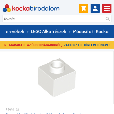
Keresés
Termékek
LEGO Alkatrészek
Módosított Kocka
NE MARADJ LE AZ ÚJDONSÁGAINKRÓL,
IRATKOZZ FEL HÍRLEVELÜNKRE!
86996_36