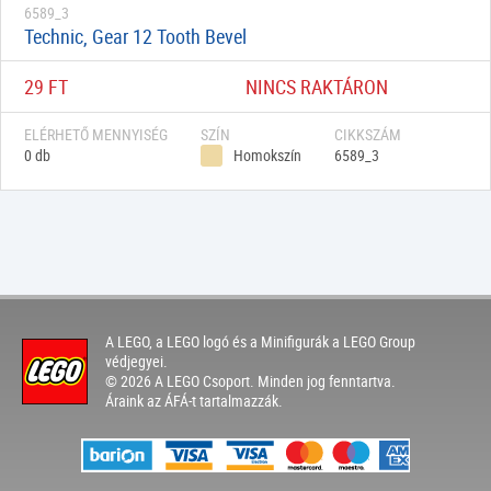
6589_3
Technic, Gear 12 Tooth Bevel
29 FT
NINCS RAKTÁRON
ELÉRHETŐ MENNYISÉG
SZÍN
CIKKSZÁM
0 db
Homokszín
6589_3
A LEGO, a LEGO logó és a Minifigurák a LEGO Group
védjegyei.
© 2026 A LEGO Csoport. Minden jog fenntartva.
Áraink az ÁFÁ-t tartalmazzák.