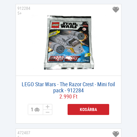
912284
5+
LEGO Star Wars - The Razor Crest - Mini foil
pack - 912284
2.990 Ft
KOSÁRBA
472407