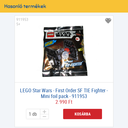
Hasonló termékek
911953
5+
LEGO Star Wars - First Order SF TIE Fighter -
Mini foil pack - 911953
2.990 Ft
KOSÁRBA