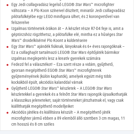
Egy Jedi csillagvadász legelső LEGO®
Star Wars
™ microfighter
változata – A Plo Koon színeivel díszített, miniatűr Jedi csillagvadász
pilótafülkéjébe egy LEGO minifigura ülhet, és 2 korongvetővel van
felszerelve
Izgalmas történetek órákon át – A készlet része R7-D4 feje is, amit a
géptörzshöz rögzíthetsz, a pilótafülke elé, mintha ez a hűséges
Star
Wars
™ droidelkísérné Plo Koont a küldetéseire
Egy
Star Wars
™ ajándék fiúknak, lányoknak és 6+ éves rajongóknak –
Ez a csillaghajót tartalmazó LEGO®
Star Wars
építőjáték bármikor
izgalmas meglepetés lesz a kreatív gyerekek számára
Fedezd fel a választékot! – Eza szett része a vidám, gyűjthető,
gyorsan megépíthető EGO®
Star Wars
™ microfighterek
gyűjteményének (külön kaphatók), amelyek együtt még több
kockákból épült, akciódús kalanddal várnak
Gyűjthető LEGO®
Star Wars
™ készletek – A LEGO®
Star Wars
készletekkel a gyerekek és a felnőtt
Star Wars
rajongók újraalkothatják
a klasszikus jeleneteket, saját történeteket játszhatnak el, vagy csak
kiállíthatják megépíthető modelljeiket
Akciódús játékra és kiállításra készült – A megépíthető játék
microfighter jármű ebben a 89 elemből álló szettben 3 cm magas, 11
cm hosszú és 8 cm széles