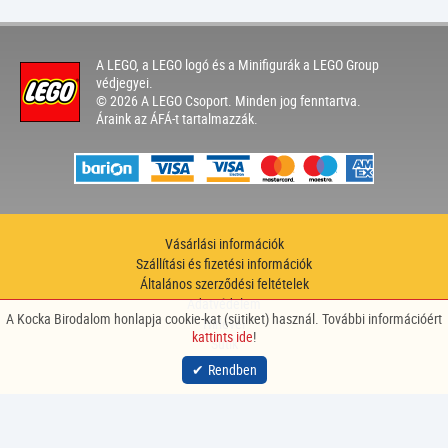
A LEGO, a LEGO logó és a Minifigurák a LEGO Group
védjegyei.
© 2026 A LEGO Csoport. Minden jog fenntartva.
Áraink az ÁFÁ-t tartalmazzák.
Vásárlási információk
Szállítási és fizetési információk
Általános szerződési feltételek
Adatvédelem
A Kocka Birodalom honlapja cookie-kat (sütiket) használ. További információért
Hírlevél
kattints ide
!
Sütik
site by
nitestyle
Rendben