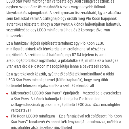
LEGO
Star Wars
microfighter változata egy Jedi csillagvadásznak, és
egyben szuper
Star Wars
ajándék 6 éves vagy nagyobb fiúknak,
lányoknak és rajongóknak. A szett gyorsan összerakható, így az akciókra
sem kell sokat várni! A csillaghajó úgy örökíti meg Plo Koon hajójának
autentikus részleteit, ahogy a
Star Wars
: A klónok háborújában láthattuk,
vezetőülésébe egy LEGO minifigura ülhet, és 2 korongvetővel van
felszerelve.
Ez a fantáziavilágbeli építőszett tartalmaz egy Plo Koon LEGO
minifigurát, akinek kék fénykardja a microfighter alsó részéhez
rögzíthető. A szettben található még egy R7-D4 fejelem is, amit
arepülőgéptörzshöz rögzíthetsz, a pilótafülke elé, mintha ez a hűséges
Star Wars
droid Plo Koon másodpilótája lenne a bevetések során.
Ez a gyerekeknek készült, gyűjthető építőjáték kombinálható a többi
LEGO
Star Wars
microfighterrel (külön kaphatók), hogy még több
történetet lehessen eljátszani! Ez a szett 89 elemből áll.
Mikroméretű LEGO®
Star Wars
™ építőjáték – Vezesd be a gyerekeket
a
Star Wars
: A klónok háborúja kalandjaiba Plo Koon Jedi
csillagvadászának gyorsan megépíthető LEGO
Star Wars
microfighter
változatával!
Plo Koon LEGO® minifigura – Ez a fantáziával teli építőszett Plo Koon
Star Wars
™ karakterét és annak kék fénykardját tartalmazza, utóbbit a
microfighter alsó részéhez rögzítheted