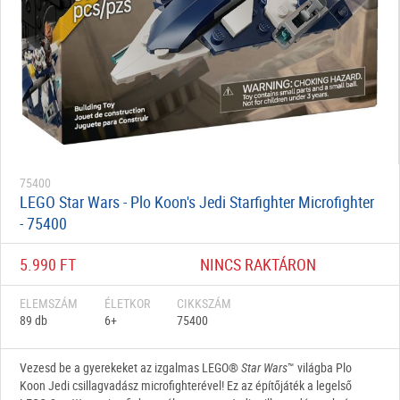
75400
LEGO Star Wars - Plo Koon's Jedi Starfighter Microfighter
- 75400
5.990 FT
NINCS RAKTÁRON
ELEMSZÁM
ÉLETKOR
CIKKSZÁM
89 db
6+
75400
Vezesd be a gyerekeket az izgalmas LEGO®
Star Wars
™ világba Plo
Koon Jedi csillagvadász microfighterével! Ez az építőjáték a legelső