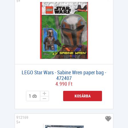
5+
LEGO Star Wars - Sabine Wren paper bag -
472407
4.990 Ft
KOSÁRBA
912169
5+