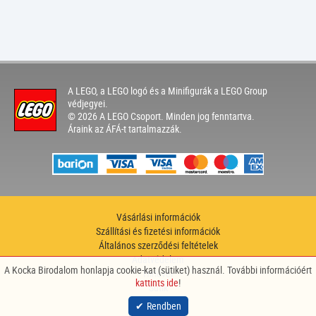
A LEGO, a LEGO logó és a Minifigurák a LEGO Group
védjegyei.
© 2026 A LEGO Csoport. Minden jog fenntartva.
Áraink az ÁFÁ-t tartalmazzák.
Vásárlási információk
Szállítási és fizetési információk
Általános szerződési feltételek
Adatvédelem
A Kocka Birodalom honlapja cookie-kat (sütiket) használ. További információért
Hírlevél
kattints ide
!
Sütik
site by
nitestyle
Rendben