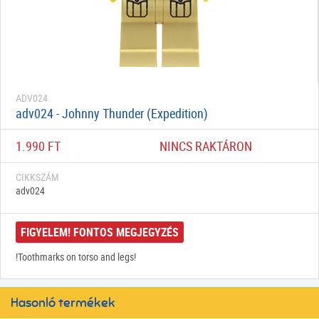
ADV024
adv024 - Johnny Thunder (Expedition)
1.990 FT
NINCS RAKTÁRON
CIKKSZÁM
adv024
FIGYELEM! FONTOS MEGJEGYZÉS
!Toothmarks on torso and legs!
Hasonló termékek