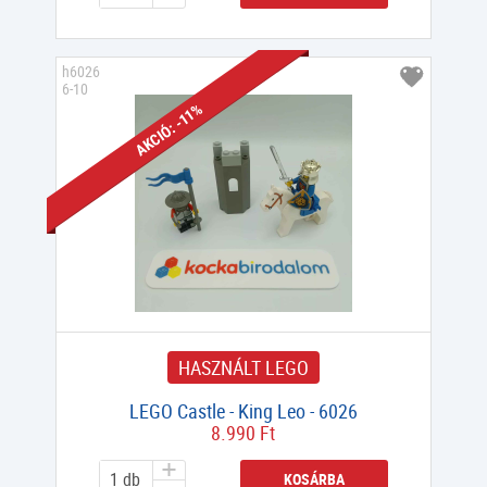
h6026
6-10
AKCIÓ: -11%
HASZNÁLT LEGO
LEGO Castle - King Leo - 6026
8.990 Ft
KOSÁRBA