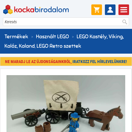
Keresés
Termékek
Használt LEGO
LEGO Kastély, Viking,
Kalóz, Kaland
LEGO Retro szettek
,
NE MARADJ LE AZ ÚJDONSÁGAINKRÓL,
IRATKOZZ FEL HÍRLEVELÜNKRE!