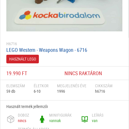
H6716
LEGO Western - Weapons Wagon - 6716
HASZNÁLT LEGO
19.990 FT
NINCS RAKTÁRON
ELEMSZÁM
ÉLETKOR
MEGJELENÉS ÉVE
CIKKSZÁM
59 db
6-10
1996
h6716
Használt termék jellemzői
DOBOZ
MINIFIGURÁK
LEÍRÁS
nincs
vannak
van