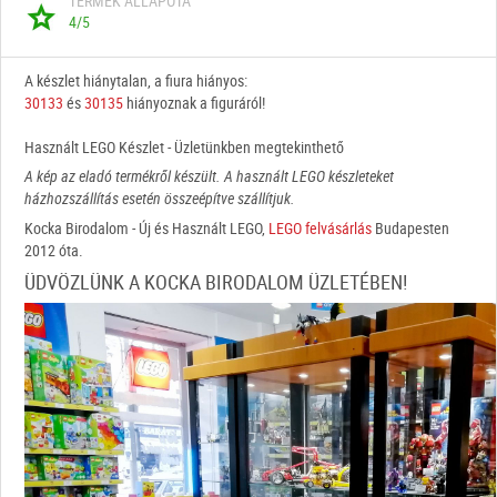
TERMÉK ÁLLAPOTA
4/5
A készlet hiánytalan, a fiura hiányos:
30133
és
30135
hiányoznak a figuráról!
Használt LEGO Készlet - Üzletünkben megtekinthető
A kép az eladó termékről készült. A használt LEGO készleteket
házhozszállítás esetén összeépítve szállítjuk.
Kocka Birodalom - Új és Használt LEGO,
LEGO felvásárlás
Budapesten
2012 óta.
ÜDVÖZLÜNK A KOCKA BIRODALOM ÜZLETÉBEN!