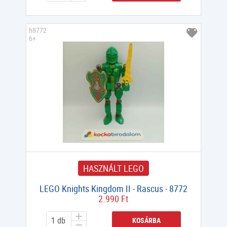
h8772
6+
HASZNÁLT LEGO
LEGO Knights Kingdom II - Rascus - 8772
2.990 Ft
KOSÁRBA