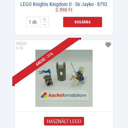
LEGO Knights Kingdom II - Sir Jayko - 8792
3.990 Ft
KOSÁRBA
h6026
6-10
AKCIÓ: -11%
HASZNÁLT LEGO