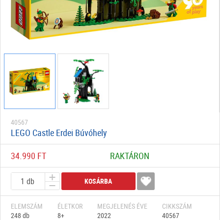
40567
LEGO Castle Erdei Búvóhely
34.990 FT
RAKTÁRON
KOSÁRBA
ELEMSZÁM
ÉLETKOR
MEGJELENÉS ÉVE
CIKKSZÁM
248 db
8+
2022
40567