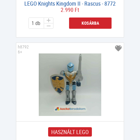
LEGO Knights Kingdom II - Rascus - 8772
2.990 Ft
KOSÁRBA
h8792
6+
HASZNÁLT LEGO