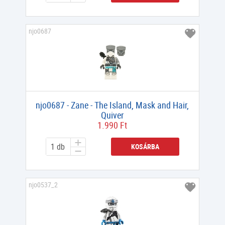
njo0687
njo0687 - Zane - The Island, Mask and Hair,
Quiver
1.990 Ft
KOSÁRBA
njo0537_2