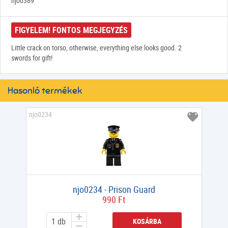
njo0389
FIGYELEM! FONTOS MEGJEGYZÉS
Little crack on torso, otherwise, everything else looks good. 2
swords for gift!
Hasonló termékek
njo0234
njo0234 - Prison Guard
990 Ft
KOSÁRBA